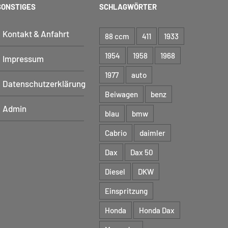
SONSTIGES
SCHLAGWÖRTER
Kontakt & Anfahrt
88 ccm
411
1933
1954
1958
1968
Impressum
1977
auto
Datenschutzerklärung
Beiwagen
benz
Admin
blau
bmw
Cabrio
daimler
Dax
Dax 50
Diesel
DKW
Einspritzung
Honda
Honda Dax