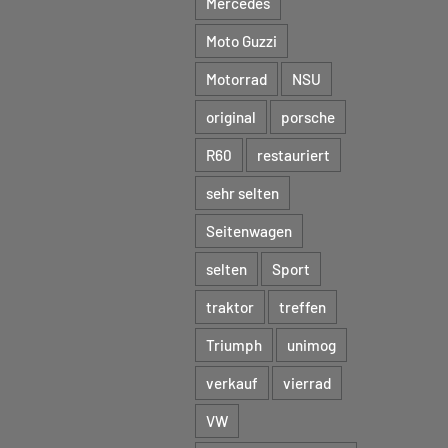
Mercedes
Moto Guzzi
Motorrad
NSU
original
porsche
R60
restauriert
sehr selten
Seitenwagen
selten
Sport
traktor
treffen
Triumph
unimog
verkauf
vierrad
VW