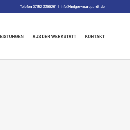
Telefon 07152 3399261
|
info@holger-marquardt.de
LEISTUNGEN
AUS DER WERKSTATT
KONTAKT