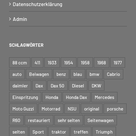
Datenschutzerklärung
Admin
SCHLAGWÖRTER
88 ccm
411
1933
1954
1958
1968
1977
auto
Beiwagen
benz
blau
bmw
Cabrio
daimler
Dax
Dax 50
Diesel
DKW
Einspritzung
Honda
Honda Dax
Mercedes
Moto Guzzi
Motorrad
NSU
original
porsche
R60
restauriert
sehr selten
Seitenwagen
selten
Sport
traktor
treffen
Triumph